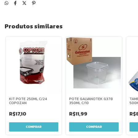
Produtos similares
KIT POTE 250ML C/24
POTE GALVANOTEK G378
TAM
COPOZAN
350ML C/10
500M
R$17,10
R$11,99
R$