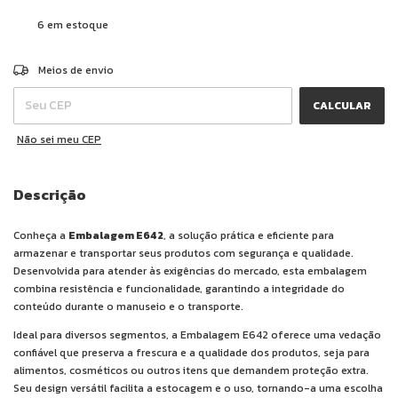
6
em estoque
ALTERAR CEP
Entregas para o CEP:
Meios de envio
CALCULAR
Não sei meu CEP
Descrição
Conheça a
Embalagem E642
, a solução prática e eficiente para
armazenar e transportar seus produtos com segurança e qualidade.
Desenvolvida para atender às exigências do mercado, esta embalagem
combina resistência e funcionalidade, garantindo a integridade do
conteúdo durante o manuseio e o transporte.
Ideal para diversos segmentos, a Embalagem E642 oferece uma vedação
confiável que preserva a frescura e a qualidade dos produtos, seja para
alimentos, cosméticos ou outros itens que demandem proteção extra.
Seu design versátil facilita a estocagem e o uso, tornando-a uma escolha