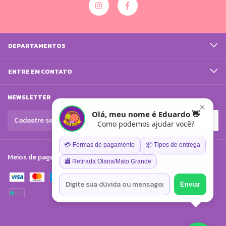
DEPARTAMENTOS
ENTRE EM CONTATO
NEWSLETTER
×
Olá, meu nome é Eduardo 👋
Como podemos ajudar você?
💳 Formas de pagamento
📦 Tipos de entrega
Meios de pagamento
🏬 Retirada Olaria/Mato Grande
Enviar