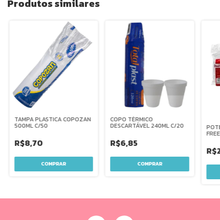
Produtos similares
TAMPA PLASTICA COPOZAN
COPO TÉRMICO
500ML C/50
DESCARTÁVEL 240ML C/20
POT
FREE
C/20
R$8,70
R$6,85
R$2