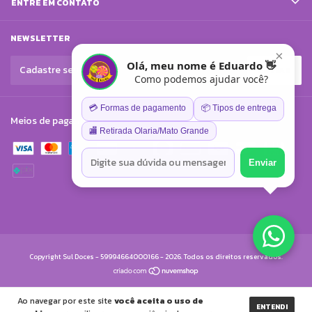
ENTRE EM CONTATO
NEWSLETTER
×
Olá, meu nome é Eduardo 👋
Como podemos ajudar você?
💳 Formas de pagamento
📦 Tipos de entrega
Meios de pagamento
🏬 Retirada Olaria/Mato Grande
Enviar
Copyright Sul Doces - 59994664000166 - 2026. Todos os direitos reservados.
Ao navegar por este site
você aceita o uso de
ENTENDI