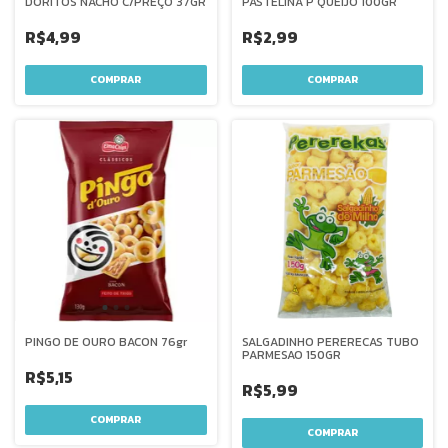
DORITOS NACHO C/PREÇO 37GR
PASTELINA P QUEIJO 100GR
R$4,99
R$2,99
PINGO DE OURO BACON 76gr
SALGADINHO PERERECAS TUBO
PARMESAO 150GR
R$5,15
R$5,99