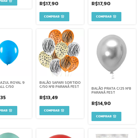
R$17,90
R$17,90
AZUL ROYAL 9
BALÃO SAFARI SORTIDO
LL C/50
C/50 Nº8 PARANÂ FEST
BALÃO PRATA C/25 Nº8
PARANÂ FEST
,35
R$13,49
R$14,90