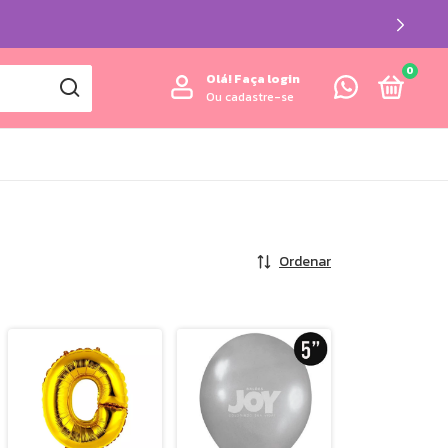
0
Olá!
Faça login
Ou cadastre-se
Ordenar