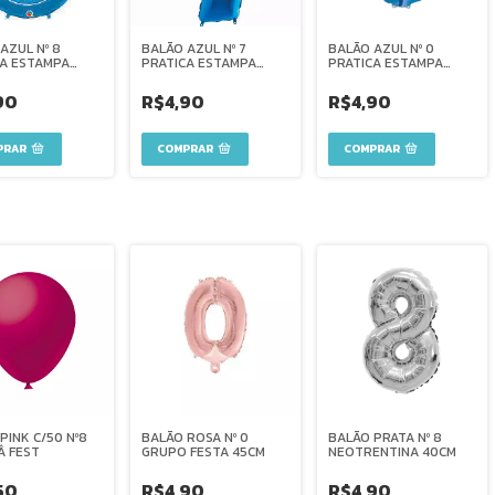
AZUL Nº 8
BALÃO AZUL Nº 7
BALÃO AZUL Nº 0
CA ESTAMPA
PRATICA ESTAMPA
PRATICA ESTAMPA
45CM
45CM
90
R$4,90
R$4,90
PINK C/50 Nº8
BALÃO ROSA Nº 0
BALÃO PRATA Nº 8
Â FEST
GRUPO FESTA 45CM
NEOTRENTINA 40CM
50
R$4,90
R$4,90