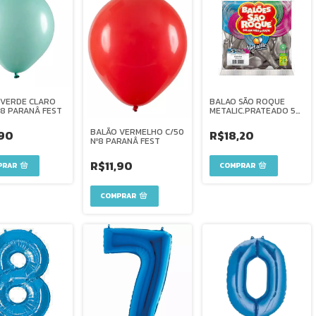
 VERDE CLARO
BALAO SÃO ROQUE
º8 PARANÂ FEST
METALIC.PRATEADO 5
C/25
BALÃO VERMELHO C/50
,90
R$18,20
Nº8 PARANÂ FEST
R$11,90