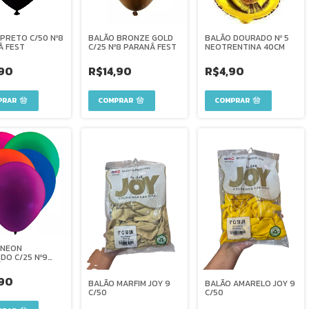
PRETO C/50 Nº8
BALÃO BRONZE GOLD
BALÃO DOURADO Nº 5
Â FEST
C/25 Nº8 PARANÂ FEST
NEOTRENTINA 40CM
,90
R$14,90
R$4,90
 NEON
DO C/25 Nº9
Â FEST
,90
BALÃO MARFIM JOY 9
BALÃO AMARELO JOY 9
C/50
C/50