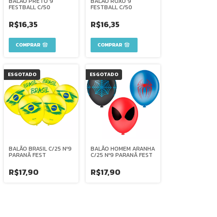
BALÃO PRETO 9
BALÃO ROXO 9
FESTBALL C/50
FESTBALL C/50
R$16,35
R$16,35
ESGOTADO
ESGOTADO
BALÃO BRASIL C/25 Nº9
BALÃO HOMEM ARANHA
PARANÂ FEST
C/25 Nº9 PARANÂ FEST
R$17,90
R$17,90