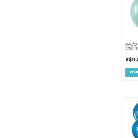
BALÃO
C/50 N
R$11