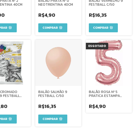
PRATA Nº 2
BALÃO PRATA Nº 0
BALÃO VERMELHO 9
ENTINA 40CM
NEOTRENTINA 40CM
FESTBALL C/50
90
R$4,90
R$16,35
ESGOTADO
 CROMADO
BALÃO SALMÃO 9
BALÃO ROSA Nº 5
9 FESTBALL
FESTBALL C/50
PRATICA ESTAMPA
45CM
,80
R$16,35
R$4,90