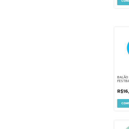
BALÃO 
FESTBA
R$16