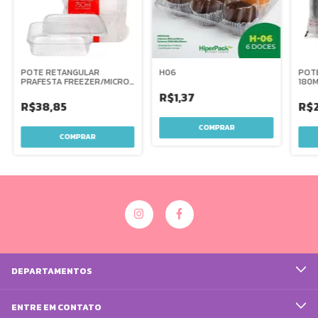
POTE RETANGULAR
H06
POTE
PRAFESTA FREEZER/MICRO
180M
750ML C/24
R$1,37
R$38,85
R$2
DEPARTAMENTOS
ENTRE EM CONTATO