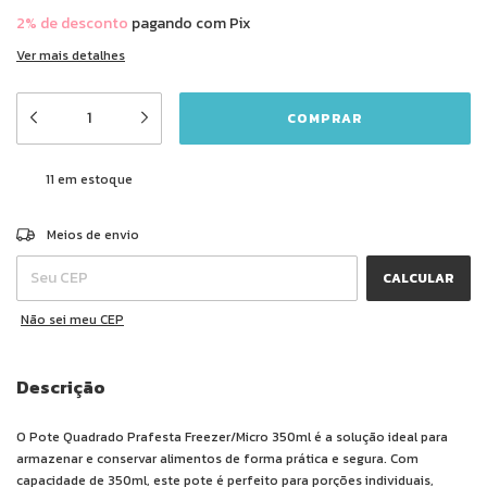
2% de desconto
pagando com Pix
Ver mais detalhes
11
em estoque
ALTERAR CEP
Entregas para o CEP:
Meios de envio
CALCULAR
Não sei meu CEP
Descrição
O Pote Quadrado Prafesta Freezer/Micro 350ml é a solução ideal para
armazenar e conservar alimentos de forma prática e segura. Com
capacidade de 350ml, este pote é perfeito para porções individuais,