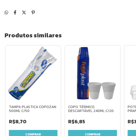
Produtos similares
TAMPA PLASTICA COPOZAN
COPO TÉRMICO
POT
500ML C/50
DESCARTÁVEL 240ML C/20
PRAF
750M
R$8,70
R$6,85
R$3